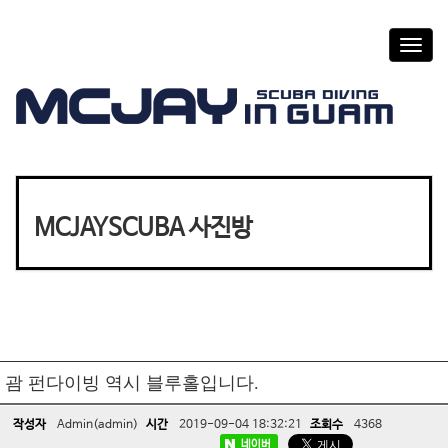
T
o
g
g
l
e
n
a
v
MCJAYSCUBA 사진방
i
g
a
t
i
o
n
괌 펀다이빙 역시 블루홀입니다.
작성자
Admin(admin)
시간
2019-09-04 18:32:21
조회수
4368
네이버