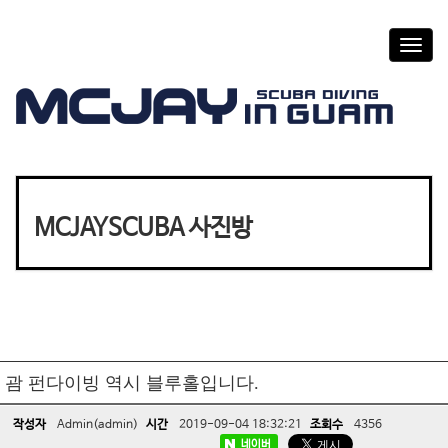
T
o
g
g
l
e
n
a
v
MCJAYSCUBA 사진방
i
g
a
t
i
o
n
괌 펀다이빙 역시 블루홀입니다.
작성자
Admin(admin)
시간
2019-09-04 18:32:21
조회수
4356
네이버