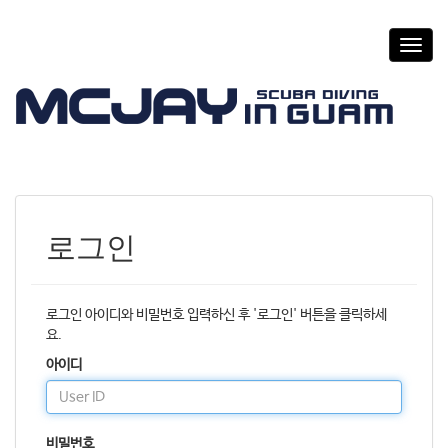
T
o
g
g
l
e
n
a
v
i
로그인
g
a
t
i
로그인 아이디와 비밀번호 입력하신 후 '로그인' 버튼을 클릭하세
o
요.
n
아이디
비밀번호