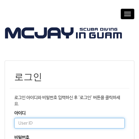
T
o
g
g
l
e
n
a
v
i
로그인
g
a
t
i
로그인 아이디와 비밀번호 입력하신 후 '로그인' 버튼을 클릭하세
o
요.
n
아이디
비밀번호