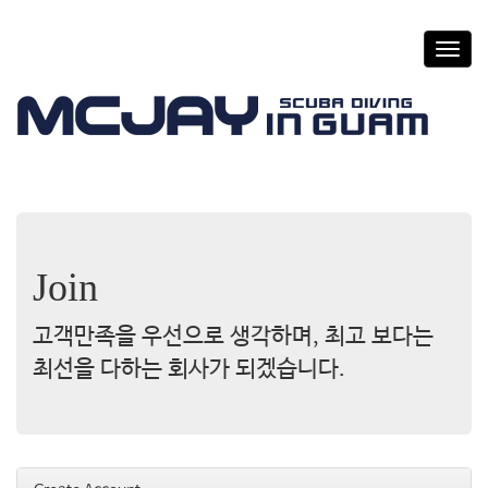
T
o
g
g
l
e
n
a
v
i
g
Join
a
t
고객만족을 우선으로 생각하며, 최고 보다는
i
o
최선을 다하는 회사가 되겠습니다.
n