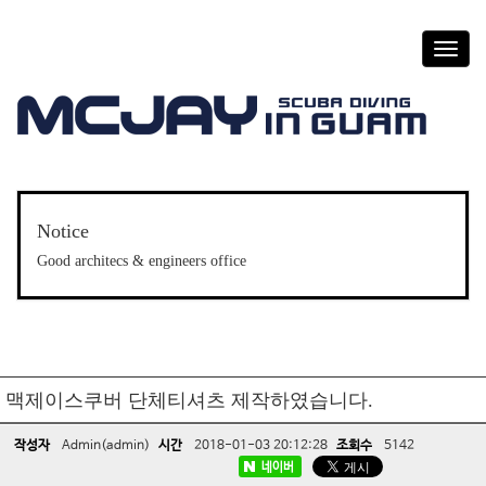
T
o
g
g
l
e
n
a
v
Notice
i
Good architecs & engineers office
g
a
t
i
o
n
맥제이스쿠버 단체티셔츠 제작하였습니다.
작성자
Admin(admin)
시간
2018-01-03 20:12:28
조회수
5142
네이버