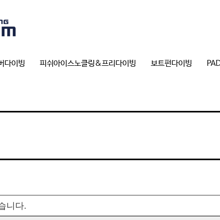
버다이빙
피쉬아이스노클링&프리다이빙
보트펀다이빙
PA
습니다.