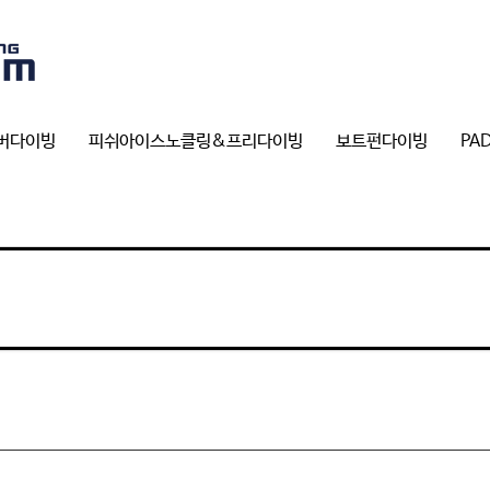
버다이빙
피쉬아이스노클링&프리다이빙
보트펀다이빙
PA